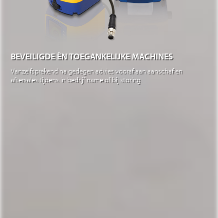
BEVEILIGDE ÈN TOEGANKELIJKE MACHINES
Vanzelfsprekend na gedegen advies vooraf aan aanschaf en
aftersales tijdens in bedrijf name of bij storing.