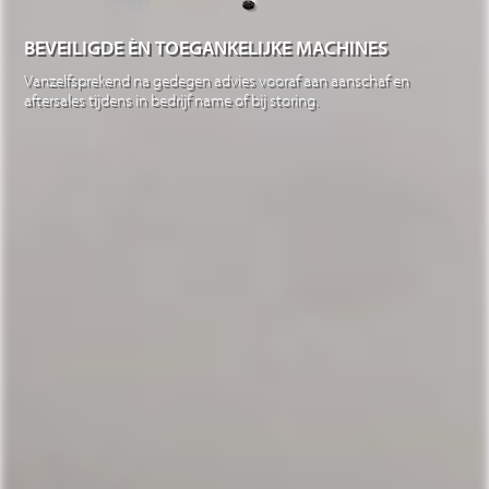
BEVEILIGDE ÈN TOEGANKELIJKE MACHINES
Vanzelfsprekend na gedegen advies vooraf aan aanschaf en
aftersales tijdens in bedrijf name of bij storing.