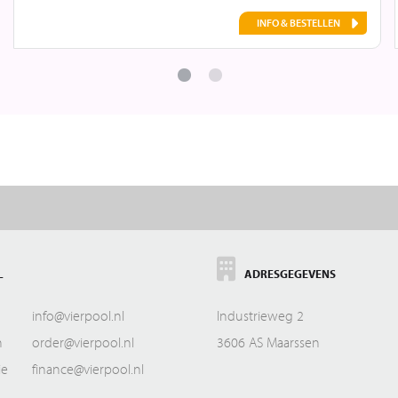
INFO & BESTELLEN
L
ADRESGEGEVENS
info@vierpool.nl
Industrieweg 2
n
order@vierpool.nl
3606 AS Maarssen
ie
finance@vierpool.nl