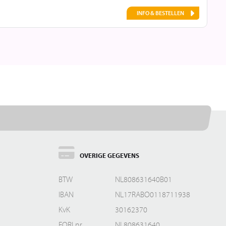
INFO & BESTELLEN
OVERIGE GEGEVENS
BTW
NL808631640B01
IBAN
NL17RABO0118711938
KvK
30162370
EORI nr.
NL808631640