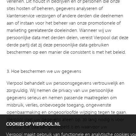
verlenen. Dit houdt in bedrijven en of personen die onze
sites hosten of beheren, gegevens analyseren of
klantenservice verzorgen of andere derden die deelnemen
aan of instaan voor het beheer van onze promotionele of
marketing gerelateerde doeleinden. Wanneer wij uw
persoonlijke data met derden delen, vereist Vierpool dat deze
derde partij dat zij deze persoonlijke data gebruiken
beschermen op een manier die consistent is met het beleid.
3. Hoe beschermen we uw gegevens
Vierpool behandelt uw persoonsgegevens vertrouwelijk en
zorgvuldig. Wij nemen de privacy van uw persoonlijke
gegevens serieus en nemen passende maatregelen om
misbruik, verlies, onbevoegde toegang, ongewenste
openbaarmaking en ongeoorloofde wijziging tegen te gaan.
Vierpool slaat uw gegevens alleen op, zo lang nodig is voor
COOKIES OP VIERPOOL.NL
de duur die daaraan gekoppeld is en waarvoor uw
toestemming heeft gegeven.
Als u de indruk heeft dat uw
Vierpool maakt gebruik van functionele en analytische cookies v