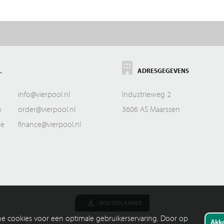
L
ADRESGEGEVENS
info@vierpool.nl
Industrieweg 2
n
order@vierpool.nl
3606 AS Maarssen
ie
finance@vierpool.nl
ROUTEPLANNER
che cookies voor een optimale gebruikerservaring. Door op