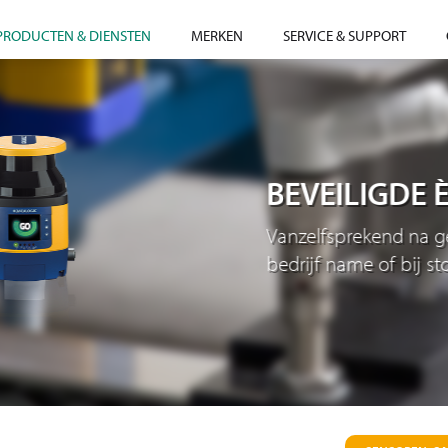
PRODUCTEN & DIENSTEN
MERKEN
SERVICE & SUPPORT
BEVEILIGDE ÈN TOEGA
Vanzelfsprekend na gedegen advies voor
bedrijf name of bij storing.