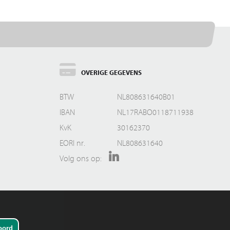
OVERIGE GEGEVENS
BTW
NL808631640B01
IBAN
NL17RABO0118711938
KvK
30162370
EORI nr.
NL808631640
Volg ons op: