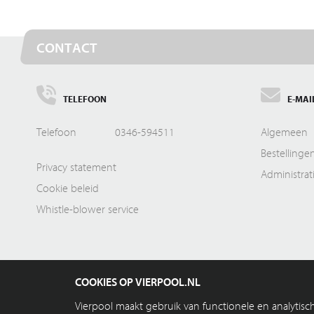
CONTACT
TELEFOON
E-MAI
Telefoon
0346-594511
Algemeen
Bestellinge
Privacy statement
Administrat
Cookie beleid
Whistle-blower service
COOKIES OP VIERPOOL.NL
Vierpool maakt gebruik van functionele en analytis