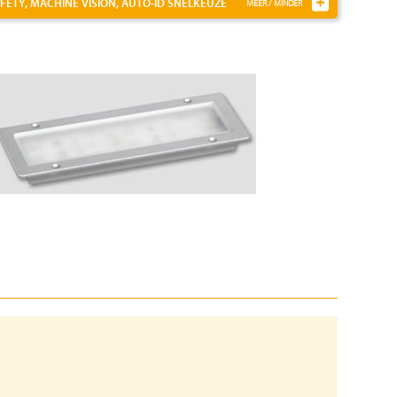
FETY, MACHINE VISION, AUTO-ID
SNELKEUZE