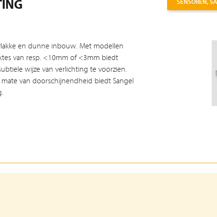
TING
SENSOREN, SA
 vlakke en dunne inbouw. Met modellen
ktes van resp. <10mm of <3mm biedt
tiele wijze van verlichting te voorzien.
nde mate van doorschijnendheid biedt Sangel
g.