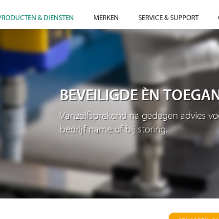
PRODUCTEN & DIENSTEN
MERKEN
SERVICE & SUPPORT
BEVEILIGDE ÈN TOEGA
Vanzelfsprekend na gedegen advies voor
bedrijf name of bij storing.