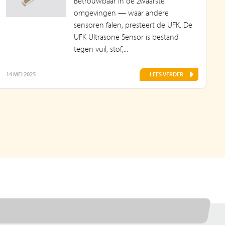
Betrouwbaar in de zwaarste
omgevingen — waar andere
sensoren falen, presteert de UFK. De
UFK Ultrasone Sensor is bestand
tegen vuil, stof,...
14 MEI 2025
LEES VERDER
1