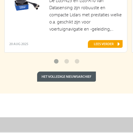
De LGS-N25 en LGS-A10 van
Datasensing zijn robuuste en
compacte Lidars met prestaties welke
o.a. geschikt zijn voor
voertuignavigatie en -geleiding,...
20 AUG 2025
LEES VERDER
HET VOLLEDIGE NIEUWSARCHIEF