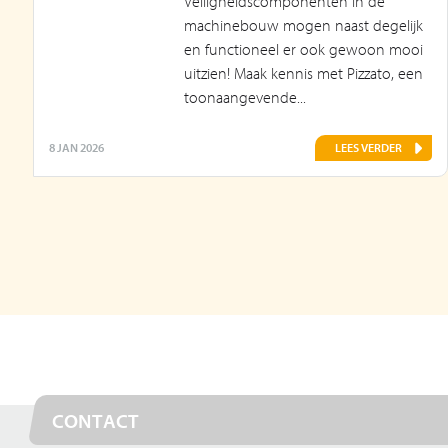
Veiligheidscomponenten in de
machinebouw mogen naast degelijk
en functioneel er ook gewoon mooi
uitzien! Maak kennis met Pizzato, een
toonaangevende...
8 JAN 2026
LEES VERDER
CONTACT