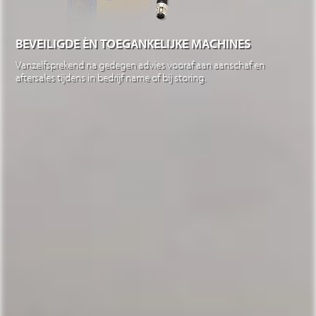
BEVEILIGDE ÈN TOEGANKELIJKE MACHINES
Vanzelfsprekend na gedegen advies vooraf aan aanschaf en
aftersales tijdens in bedrijf name of bij storing.