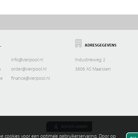
L
ADRESGEGEVENS
info@vierpool.nl
Industrieweg 2
n
order@vierpool.nl
3606 AS Maarssen
ie
finance@vierpool.nl
ROUTEPLANNER
che cookies voor een optimale gebruikerservaring. Door op