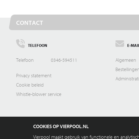
CONTACT
TELEFOON
E-MAI
Telefoon
0346-594511
Algemeen
Bestellinge
Privacy statement
Administrat
Cookie beleid
Whistle-blower service
COOKIES OP VIERPOOL.NL
Vierpool maakt gebruik van functionele en analytis