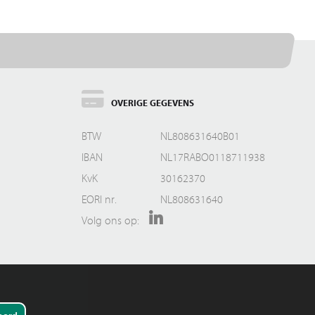
OVERIGE GEGEVENS
BTW
NL808631640B01
IBAN
NL17RABO0118711938
KvK
30162370
EORI nr.
NL808631640
Volg ons op: