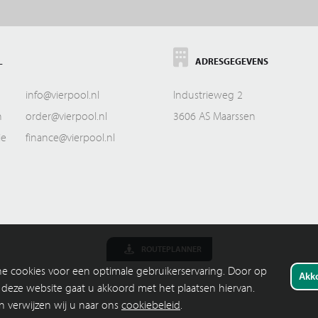
L
ADRESGEGEVENS
info@vierpool.nl
Industrieweg 2
n
order@vierpool.nl
3606 AS Maarssen
ie
finance@vierpool.nl
ROUTEPLANNER
che cookies voor een optimale gebruikerservaring. Door op
an deze website gaat u akkoord met het plaatsen hiervan.
n verwijzen wij u naar ons
cookiebeleid
.