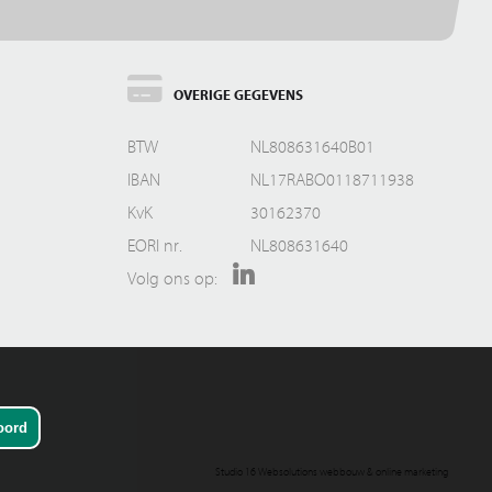
OVERIGE GEGEVENS
BTW
NL808631640B01
IBAN
NL17RABO0118711938
KvK
30162370
EORI nr.
NL808631640
Volg ons op:
Studio 16 Websolutions webbouw & online marketing