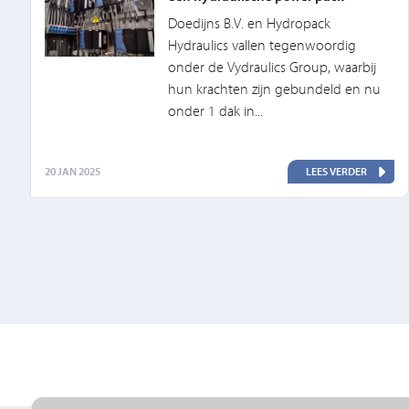
Doedijns B.V. en Hydropack
Hydraulics vallen tegenwoordig
onder de Vydraulics Group, waarbij
hun krachten zijn gebundeld en nu
onder 1 dak in...
20 JAN 2025
LEES VERDER