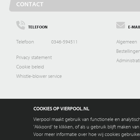
CONTACT
TELEFOON
E-MAI
Telefoon
0346-594511
Algemeen
Bestellinge
Privacy statement
Administrat
Cookie beleid
Whistle-blower service
COOKIES OP VIERPOOL.NL
Vierpool maakt gebruik van functionele en analytis
'Akkoord' te klikken, of als u gebruik blijft maken v
Voor meer informatie over hoe wij cookies gebruike