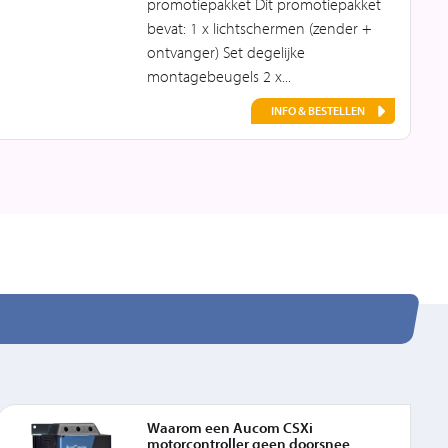
promotiepakket Dit promotiepakket
bevat: 1 x lichtschermen (zender +
ontvanger) Set degelijke
montagebeugels 2 x...
INFO & BESTELLEN
Waarom een Aucom CSXi
motorcontroller geen doorsnee