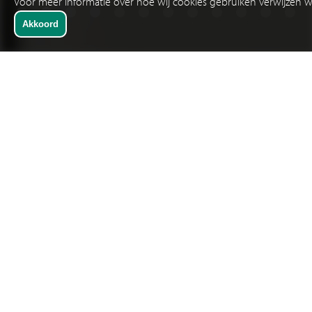
Voor meer informatie over hoe wij cookies gebruiken verwijzen w
SNELKEUZE
INDUSTRIE RELAIS NAAR TOEPASSING
Hoe te komen tot de keuze van het voor uw toepassing
meest geschikte relais? Dat begint met het bekend zijn met
uw toepassing. Klinkt logisch en in praktijk niet altijd even
voor de hand liggend. Hergebruik van bestaande tekeningen