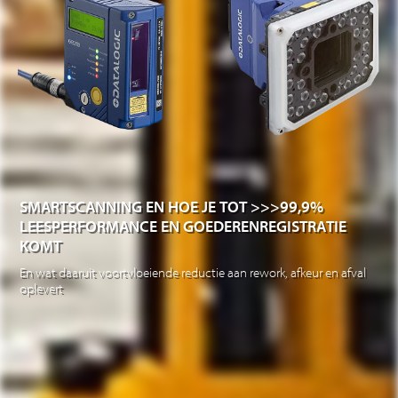
SMARTSCANNING EN HOE JE TOT >>>99,9%
LEESPERFORMANCE EN GOEDERENREGISTRATIE
KOMT
En wat daaruit voortvloeiende reductie aan rework, afkeur en afval
oplevert