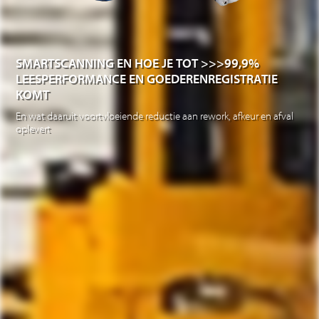
SMARTSCANNING EN HOE JE TOT >>>99,9%
LEESPERFORMANCE EN GOEDERENREGISTRATIE
KOMT
En wat daaruit voortvloeiende reductie aan rework, afkeur en afval
oplevert