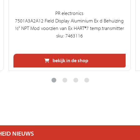
PR electronics
7501A3A2A12 Field Display Aluminium Ex d Behuizing
½" NPT Mod voorzien van Ex HART®7 temp.transmitter
sku: 7463116
bekijk in de shop
HEID NIEUWS