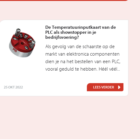
De Temperatuurinputkaart van de
PLC als showstopper in je
bedrijfsvoering?
Als gevolg van de schaarste op de
markt van elektronica componenten
dien je na het bestellen van een PLC,
vooral geduld te hebben. Héél véél...
25 OKT 2022
LEES VERDER
3