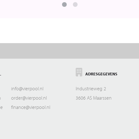
L
ADRESGEGEVENS
info@vierpool.nl
Industrieweg 2
n
order@vierpool.nl
3606 AS Maarssen
ie
finance@vierpool.nl