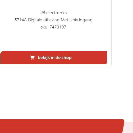
PR electronics
5714A Digitale uitlezing Met Univ.Ingang
75
sku: 7470197
bekijk in de shop