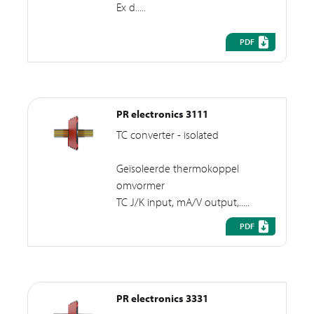
Ex d.....
PDF
PR electronics 3111
TC converter - isolated
Geïsoleerde thermokoppel
omvormer
TC J/K input, mA/V output,.....
PDF
PR electronics 3331