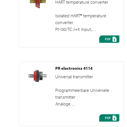
HART temperature converter
Isolated HART® temperature
converter
Pt100/TC J+K input,.....
PDF
PR electronics 4114
Universal transmitter
Programmeerbare Universele
transmitter
Analoge.....
PDF