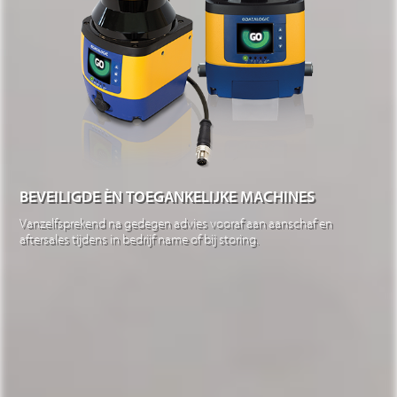
BEVEILIGDE ÈN TOEGANKELIJKE MACHINES
Vanzelfsprekend na gedegen advies vooraf aan aanschaf en
aftersales tijdens in bedrijf name of bij storing.