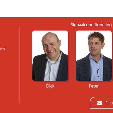
Signaalconditionering
euws
Dick
Peter
Pers