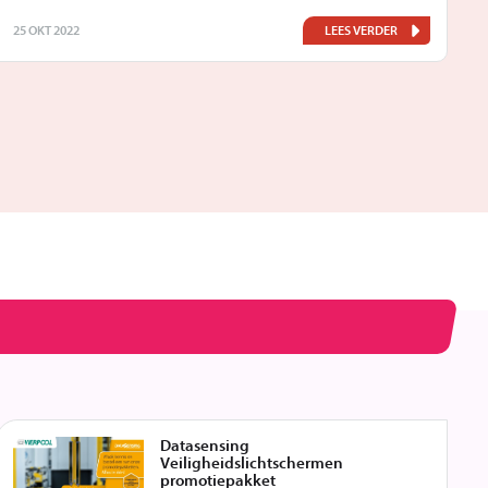
25 OKT 2022
LEES VERDER
3
Datasensing
Veiligheidslichtschermen
promotiepakket