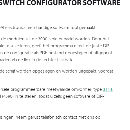
IP-SWITCH CONFIGURATOR SOFTWARE
 PR electronics een handige software tool gemaakt.
van de modulen uit de 3000-serie bepaald worden. Door het
e te selecteren, geeft het programma direct de juiste DIP-
n de configuratie als PDF-bestand opgeslagen of uitgeprint
den via de link in de rechter taakbalk.
e schijf worden opgeslagen en worden uitgepakt, voordat
niversele programmeerbare meetwaarde omvormer, type
3114
,
(4590) in te stellen, zodat u zelfs geen software of DIP-
ingen, neem gerust telefonisch contact met ons op,