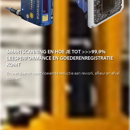
SMARTSCANNING EN HOE JE TOT >>>99,9%
LEESPERFORMANCE EN GOEDERENREGISTRATIE
KOMT
En wat daaruit voortvloeiende reductie aan rework, afkeur en afval
oplevert