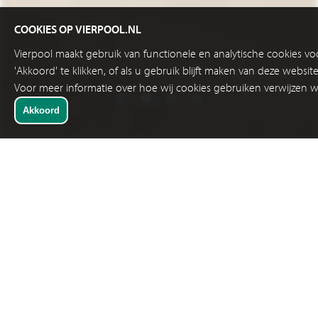
COOKIES OP VIERPOOL.NL
Vierpool maakt gebruik van functionele en analytische cookies v
'Akkoord' te klikken, of als u gebruik blijft maken van deze websi
Voor meer informatie over hoe wij cookies gebruiken verwijzen w
AANDACHTSPUNTEN BIJ GEBRUIK VAN
BARCODESCANNERS IN VRIESHUIS
8 APRIL 2011
Ook binnen vrieshuizen ofwel cold-stores
wordt barcodescanning ten behoeve van de
logistieke operatie en de hieraan gerelateerde
tracking en tracing steeds belangrijker.
Maar in tegenstelling tot een standaard magazijnomgeving