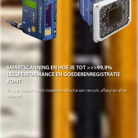
SMARTSCANNING EN HOE JE TOT >>>99,9%
LEESPERFORMANCE EN GOEDERENREGISTRATIE
KOMT
En wat daaruit voortvloeiende reductie aan rework, afkeur en afval
oplevert